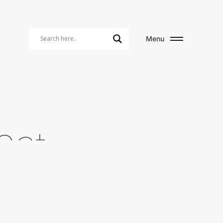
Menu
n
a
t
e