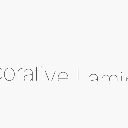
c
o
r
a
t
i
v
e
L
a
m
i
2022
UI
/
UX